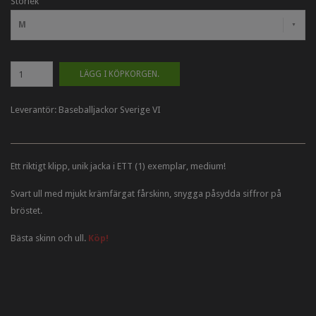
Storlek
M
LÄGG I KÖPKORGEN.
Leverantör:
Baseballjackor Sverige VI
Ett riktigt klipp, unik jacka i ETT (1) exemplar, medium!
Svart ull med mjukt krämfärgat fårskinn, snygga påsydda siffror på
bröstet.
Bästa skinn och ull.
Köp!