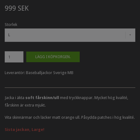
999 SEK
Storlek
L
LÄGG I KÖPKORGEN.
Leverantör:
Baseballjackor Sverige MB
Jacka i äkta
soft fårskinn/ull
med tryckknappar. Mycket hög kvalité,
fårskinn är extra mjukt.
Vita skinnärmar och läcker matt orange ull. Påsydda patches i hög kvalité.
Sista jackan, Large!